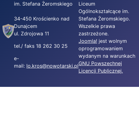
im. Stefana Żeromskiego
Liceum
Ogólnokształcące im.
34-450 Krościenko nad
Stefana Żeromskiego.
Dunajcem
Wszelkie prawa
ul. Zdrojowa 11
zastrzeżone.
Joomla!
jest wolnym
tel./ faks 18 262 30 25
oprogramowaniem
wydanym na warunkach
e-
GNU Powszechnej
mail:
lo.kros@nowotarski.pl
Licencji Publicznej.