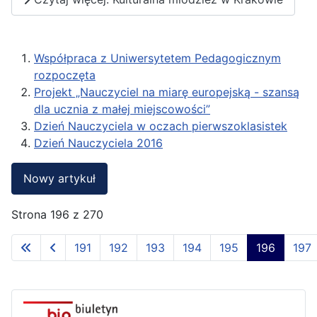
Współpraca z Uniwersytetem Pedagogicznym
rozpoczęta
Projekt „Nauczyciel na miarę europejską - szansą
dla ucznia z małej miejscowości”
Dzień Nauczyciela w oczach pierwszoklasistek
Dzień Nauczyciela 2016
Nowy artykuł
Strona 196 z 270
191
192
193
194
195
196
197