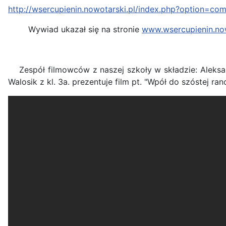
http://wsercupienin.nowotarski.pl/index.php?option=co
Wywiad ukazał się na stronie
www.wsercupienin.now
Zespół filmowców z naszej szkoły w składzie: Aleksandr
Walosik z kl. 3a. prezentuje film pt. "Wpół do szóstej ra