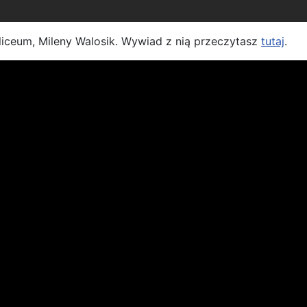
iceum, Mileny Walosik. Wywiad z nią przeczytasz
tutaj
.