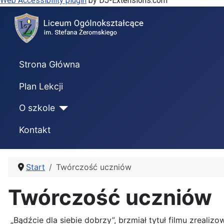
Web Accessibility plugin
by DJ-Extensions.com
Strona Główna
Plan Lekcji
O szkole
Kontakt
Start
Twórczość uczniów
Twórczość uczniów
„Bądźcie dla siebie dobrzy”, brzmiał tytuł filmu zrea