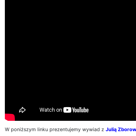
W poniższym linku prezentujemy wywiad z
Julią Zboro