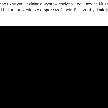
moc ukrytym - działania wystawienniczo - edukacyjne Mu
i historii oraz wiedzy o społeczeństwie. Film zdobył
I miej