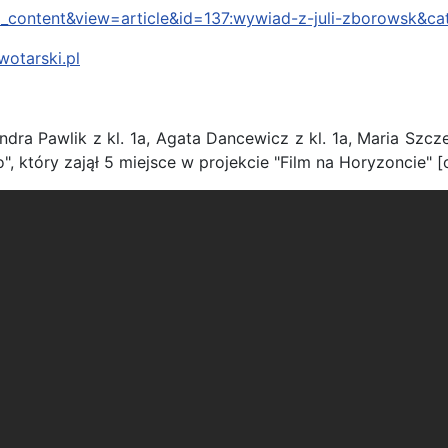
m_content&view=article&id=137:wywiad-z-juli-zborowsk&cat
otarski.pl
a Pawlik z kl. 1a, Agata Dancewicz z kl. 1a, Maria Szcze
no", który zajął 5 miejsce w projekcie "Film na Horyzoncie" 