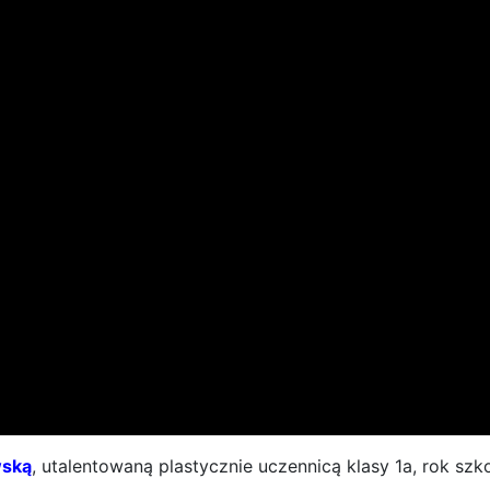
wską
, utalentowaną plastycznie uczennicą klasy 1a, rok szk