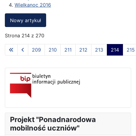
Wielkanoc 2016
Nowy artykuł
Strona 214 z 270
209
210
211
212
213
214
215
Projekt "Ponadnarodowa
mobilność uczniów"