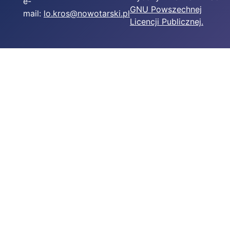
e-
GNU Powszechnej
mail:
lo.kros@nowotarski.pl
Licencji Publicznej.