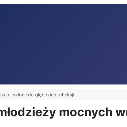
 i skłonił do głębokich refleksji...
młodzieży mocnych wra