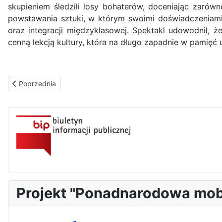
skupieniem śledzili losy bohaterów, doceniając zarówno
powstawania sztuki, w którym swoimi doświadczeniami d
oraz integracji międzyklasowej. Spektakl udowodnił, 
cenną lekcją kultury, która na długo zapadnie w pamięć 
Poprzednia strona: Strzelnica
Poprzednia
Projekt "Ponadnarodowa mob