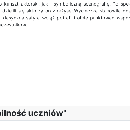
 kunszt aktorski, jak i symboliczną scenografię. Po spek
zielili się aktorzy oraz reżyser.​Wycieczka stanowiła 
że klasyczna satyra wciąż potrafi trafnie punktować wsp
uczestników.
ilność uczniów"