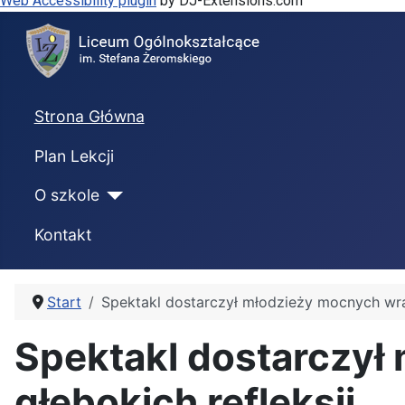
Web Accessibility plugin
by DJ-Extensions.com
Strona Główna
Plan Lekcji
O szkole
Kontakt
Start
Spektakl dostarczył młodzieży mocnych wrażeń
Spektakl dostarczył 
głębokich refleksji...