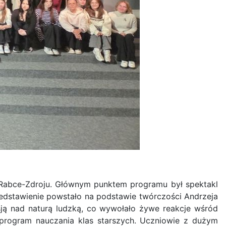
 w Rabce-Zdroju. Głównym punktem programu był spektakl
rzedstawienie powstało na podstawie twórczości Andrzeja
ksją nad naturą ludzką, co wywołało żywe reakcje wśród
w program nauczania klas starszych. Uczniowie z dużym