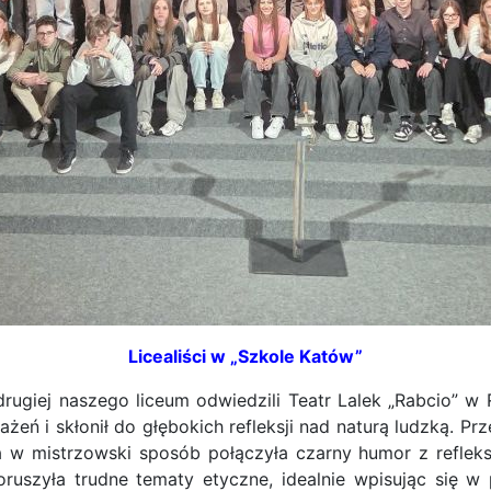
Licealiści w „Szkole Katów”
y drugiej naszego liceum odwiedzili Teatr Lalek „Rabcio”
żeń i skłonił do głębokich refleksji nad naturą ludzką. P
ja w mistrzowski sposób połączyła czarny humor z refle
poruszyła trudne tematy etyczne, idealnie wpisując się 